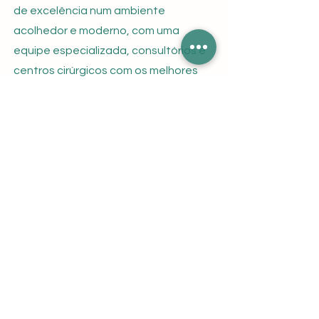
de excelência num ambiente
acolhedor e moderno, com uma
equipe especializada, consultórios e
centros cirúrgicos com os melhores
equipamentos do mercado.
Dra. Vanessa Machado de Almeida
Mutton | CRM 80450, RQE 20280 é
Dermatologista e Especialista em
Transplante Capilar. Com mais de 25
anos de experiência e atualização
constante em novas técnicas,
oferece tratamentos eficazes e
seguros para diversos problemas
capilares, ajudando seus pacientes a
se sentirem mais confiantes.