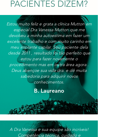
PACIENTES DIZEM?
Estou muito feliz e grata a clínica Mutton em
especial Dra Vanessa Mutton que me
devolveu a minha autoestima em fazer um
excelente trabalho e com muito carinho em
meu implante capilar. Sou paciente dela
desde 2011 , resultado foi tão perfeito que
estou para fazer novamente o
procedimento mas em outra área agora .
Deus abençoe sua vida dra. e dê muita
sabedoria para adquirir novos
conhecimentos.
B. Laureano
A Dra Vanessa e sua equipe são incríveis!
Competência técnica, cuidado e