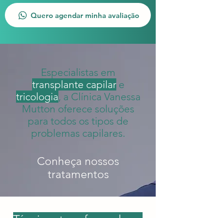
Quero agendar minha avaliação
Especialistas em
transplante capilar
e
tricologia
, a Clínica Vanessa
Mutton oferece soluções
para todos os tipos de
problemas capilares.
Conheça nossos
tratamentos