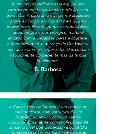
humanização definem esta equipe. Na
cirurgia do meu esposo não pude ficar em
Sorocaba. A cada 2h a equipe me atualizava
sobre a cirurgia e cuidavam para que eu
ficasse tranquila para pegar estrada. Todo o
apoio no pré e pós cirúrgico, material
enviado com explicações claras e objetivas,
a tranquilidade e segurança da Dra Vanessa
nos deixaram mais seguros tb. Eles cuidam
não somente do paciente mas da família
igualmente!
B. Barbosa
A Clinica Vanessa Mutton é um combo da
melhor clinica, com estrutura de um
hospital, equipado com um centro
cirúrgico, juntamente com profissionais de
altíssimo nivel,que dispensam elogios.
Dra
Vanessa passa segurança e realmente se